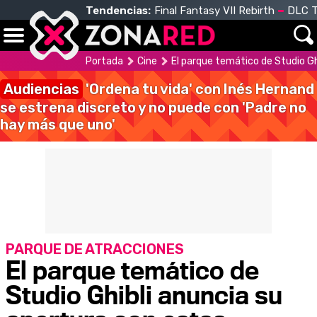
Tendencias:
Final Fantasy VII Rebirth
DLC T
Portada
Cine
El parque temático de Studio G
Audiencias
'Ordena tu vida' con Inés Hernand
se estrena discreto y no puede con 'Padre no
hay más que uno'
PARQUE DE ATRACCIONES
El parque temático de
Studio Ghibli anuncia su