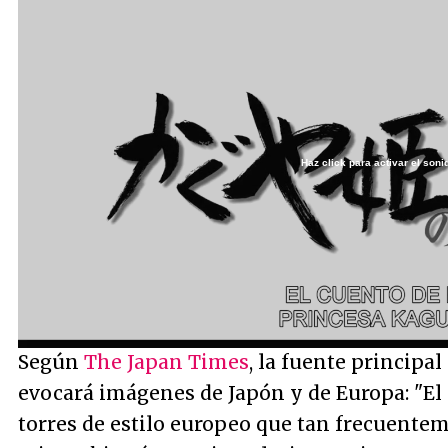
Haz click para activar el soni
Loaded
:
17.58%
/
Unmute
Según
The Japan Times
, la fuente principa
evocará imágenes de Japón y de Europa: "
El
torres de estilo europeo que tan frecuentem