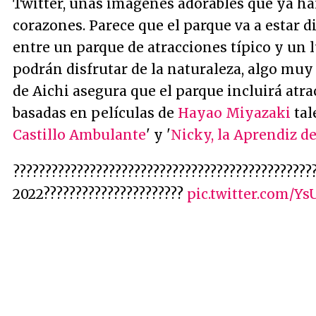
Twitter, unas imágenes adorables que ya 
corazones. Parece que el parque va a estar
entre un parque de atracciones típico y un l
podrán disfrutar de la naturaleza, algo muy 
de Aichi asegura que el parque incluirá atr
basadas en películas de
Hayao Miyazaki
tal
Castillo Ambulante
' y '
Nicky, la Aprendiz de
???????????????????????????????????????????????
2022??????????????????????
pic.twitter.com/