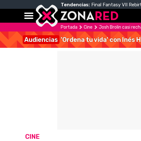
Tendencias:
Final Fantasy VII Rebir
Portada
Cine
Josh Brolin casi rec
Audiencias
'Ordena tu vida' con Inés 
CINE