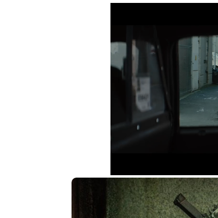
Loaded
:
18.49%
Unmute