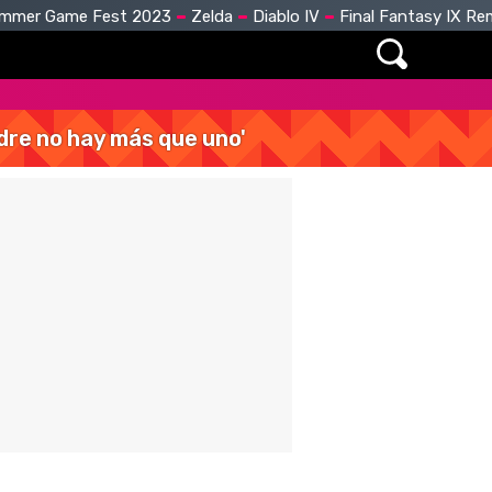
mmer Game Fest 2023
Zelda
Diablo IV
Final Fantasy IX R
dre no hay más que uno'