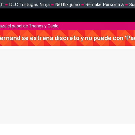
th
DLC Tortugas Ninja
Netflix junio
Remake Persona 3
Su
haza el papel de Thanos y Cable
Hernand se estrena discreto y no puede con 'Pa