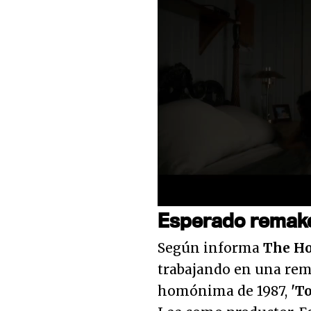
Loaded
:
54.64%
Unmute
Esperado remak
Según informa
The Ho
trabajando en una rema
homónima de 1987,
'T