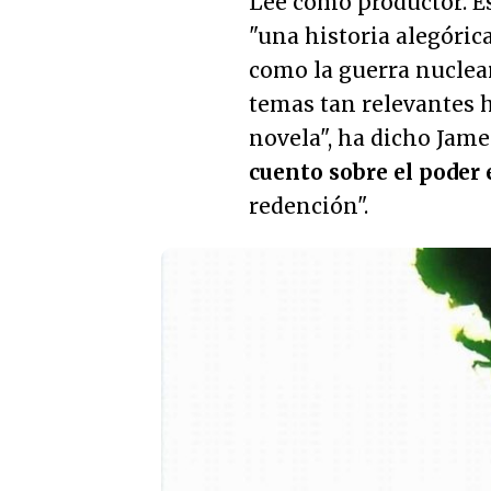
Lee como productor. E
"
una historia alegóric
como la guerra nuclear
temas tan relevantes h
novela
", ha dicho Jame
cuento sobre el poder
redención
".