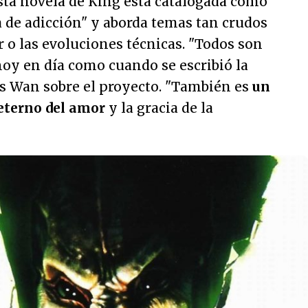
sta novela de King está catalogada como
a de adicción
" y aborda temas tan crudos
 o las evoluciones técnicas. "
Todos son
oy en día como cuando se escribió la
s Wan sobre el proyecto. "
También es
un
 eterno del amor
y la gracia de la