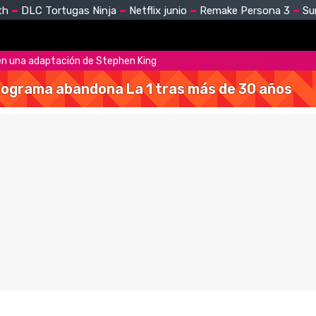
th
DLC Tortugas Ninja
Netflix junio
Remake Persona 3
Su
n una adaptación de Stephen King
 programa abandona La 1 tras más de 30 años