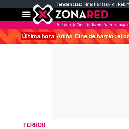
Tendencias:
Final Fantasy VII Rebir
Portada
Cine
James Wan trabaja e
Última hora
Adiós 'Cine de barrio': el
TERROR