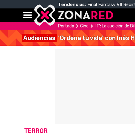
Tendencias:
Final Fantasy VII Rebir
Portada
Cine
'IT': La audición de 
Audiencias
'Ordena tu vida' con Inés 
TERROR