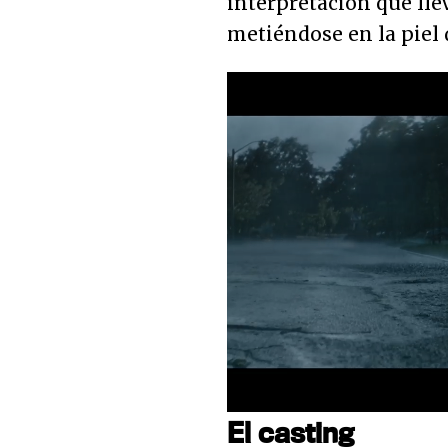
interpretación que lle
metiéndose en la piel
Loaded
:
35.52%
Unmute
El casting