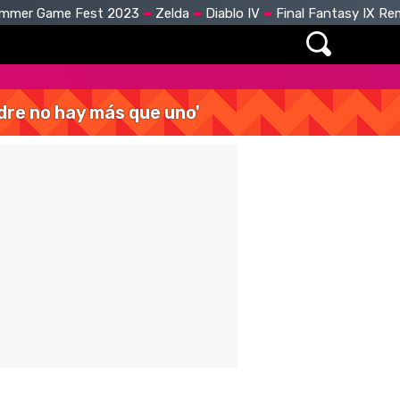
mmer Game Fest 2023
Zelda
Diablo IV
Final Fantasy IX R
dre no hay más que uno'