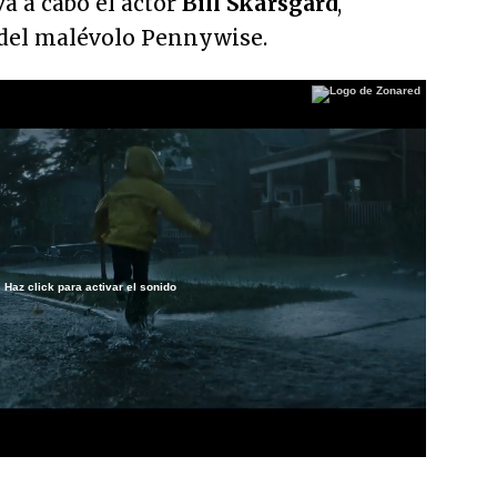
va a cabo el actor
Bill Skarsgård
,
 del malévolo Pennywise.
Haz click para activar el sonido
/