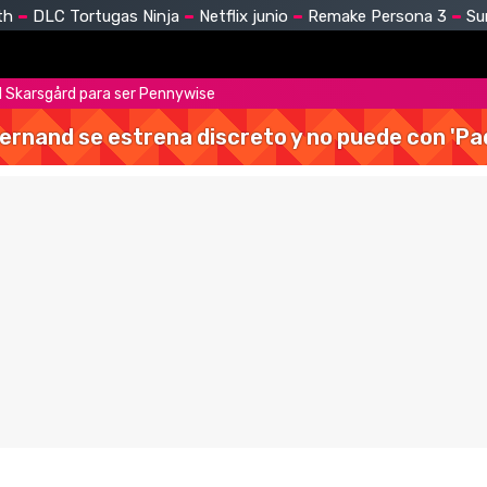
th
DLC Tortugas Ninja
Netflix junio
Remake Persona 3
Su
Bill Skarsgård para ser Pennywise
Hernand se estrena discreto y no puede con 'Pa