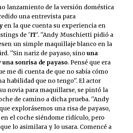
o lanzamiento de la versión doméstica
ncedido una entrevista para
y
en la que cuenta su experiencia en
stings de '
IT
'. ''Andy Muschietti pidió a
esen un simple maquillaje blanco en la
d. ''
Sin nariz de payaso, sino
una
y una sonrisa de payaso
. Pensé que era
que me di cuenta de que no sabía cómo
na habilidad que no tengo
''. El actor
su novia para maquillarse, se pintó la
oche de camino a dicha prueba. ''
Andy
que explorásemos una risa de payaso,
 en el coche siéndome ridículo, pero
que lo asimilara y lo usara. Comencé a