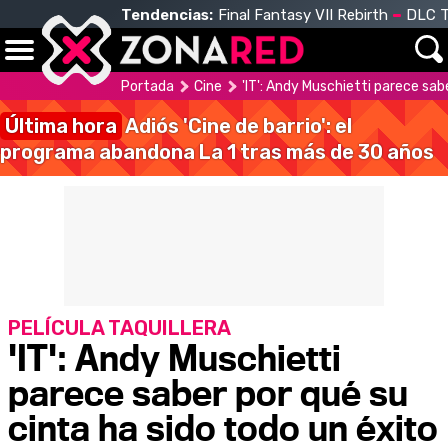
Tendencias:
Final Fantasy VII Rebirth
DLC T
Portada
Cine
'IT': Andy Muschietti parece sab
Última hora
Adiós 'Cine de barrio': el
programa abandona La 1 tras más de 30 años
PELÍCULA TAQUILLERA
'IT': Andy Muschietti
parece saber por qué su
cinta ha sido todo un éxito