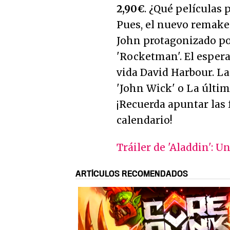
2,90€
. ¿Qué películas 
Pues, el nuevo remake d
John protagonizado po
'Rocketman'. El espera
vida David Harbour. La
'John Wick' o La última
¡Recuerda apuntar las f
calendario!
Tráiler de 'Aladdin': 
ARTÍCULOS RECOMENDADOS