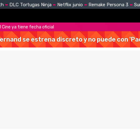
th
DLC Tortugas Ninja
Netflix junio
Remake Persona 3
Su
 Cine ya tiene fecha oficial
Hernand se estrena discreto y no puede con 'Pa