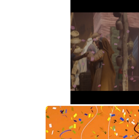
Loaded
:
28.94%
Unmute