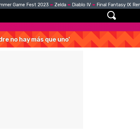
mmer Game Fest 2023
Zelda
Diablo IV
Final Fantasy IX R
dre no hay más que uno'