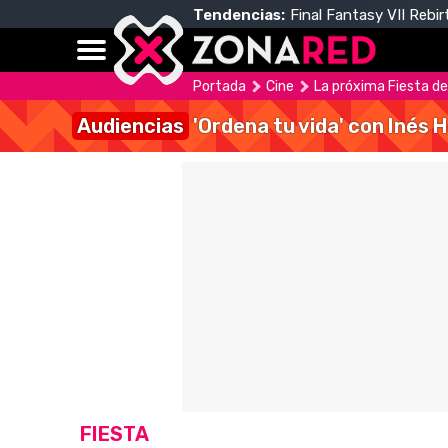
Tendencias:
Final Fantasy VII Rebir
Portada
Cine
La próxima Fiesta del
Audiencias
'Ordena tu vida' con Inés 
FIESTA