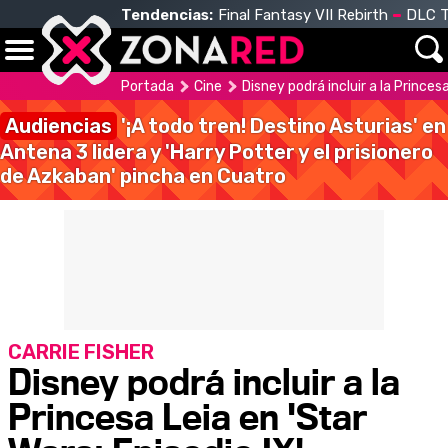
Tendencias:
Final Fantasy VII Rebirth
DLC T
Portada
Cine
Disney podrá incluir a la Princesa
Audiencias
'¡A todo tren! Destino Asturias' en
Antena 3 lidera y 'Harry Potter y el prisionero
de Azkaban' pincha en Cuatro
CARRIE FISHER
Disney podrá incluir a la
Princesa Leia en 'Star