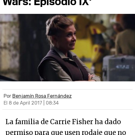
Wars: Episodio IX'
Por
Benjamín Rosa Fernández
El 8 de April 2017 | 08:34
La familia de Carrie Fisher ha dado
permiso para que usen rodaje que no