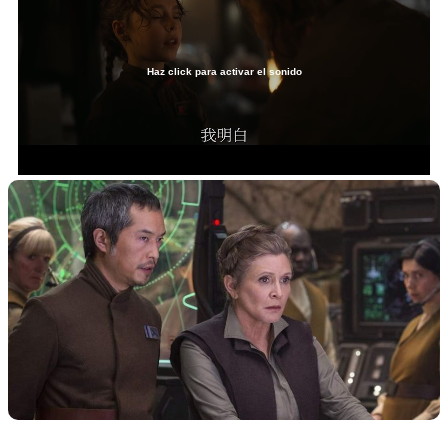
Haz click para activar el sonido
Loaded
:
20.91%
/
Unmute