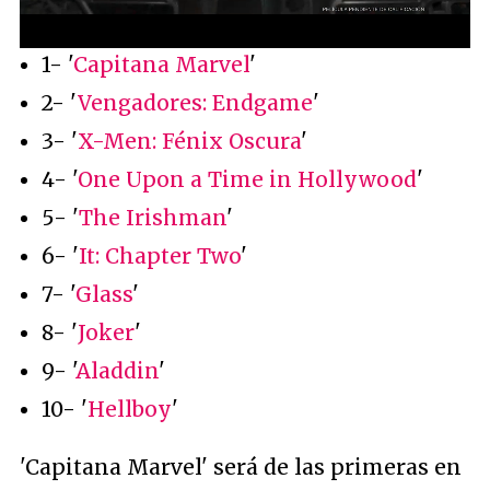
/
Unmute
1- '
Capitana Marvel
'
2- '
Vengadores: Endgame
'
3- '
X-Men: Fénix Oscura
'
4- '
One Upon a Time in Hollywood
'
5- '
The Irishman
'
6- '
It: Chapter Two
'
7- '
Glass
'
8- '
Joker
'
9- '
Aladdin
'
10- '
Hellboy
'
'Capitana Marvel' será de las primeras en