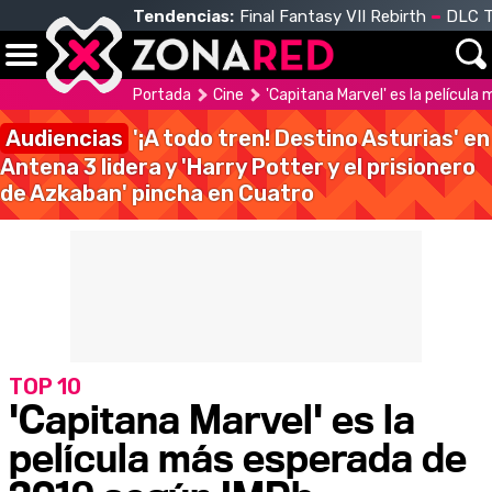
Tendencias:
Final Fantasy VII Rebirth
DLC T
Portada
Cine
'Capitana Marvel' es la películ
Audiencias
'¡A todo tren! Destino Asturias' en
Antena 3 lidera y 'Harry Potter y el prisionero
de Azkaban' pincha en Cuatro
TOP 10
'Capitana Marvel' es la
película más esperada de