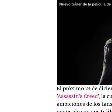
Nuevo tráiler de la película d
El próximo 23 de dicie
'
Assassin's Creed
', la 
ambiciones de los fans
generado con sus tráil