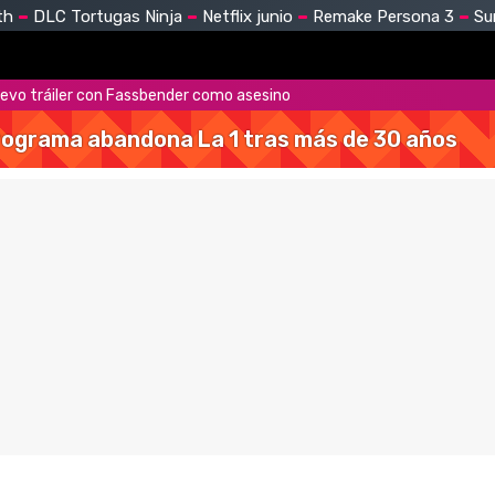
th
DLC Tortugas Ninja
Netflix junio
Remake Persona 3
Su
nuevo tráiler con Fassbender como asesino
 programa abandona La 1 tras más de 30 años