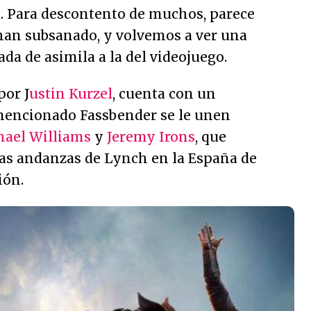
a. Para descontento de muchos, parece
 han subsanado, y volvemos a ver una
a de asimila a la del videojuego.
por J
ustin Kurzel
, cuenta con un
a mencionado Fassbender se le unen
hael Williams
y
Jeremy Irons
, que
las andanzas de Lynch en la España de
ión.