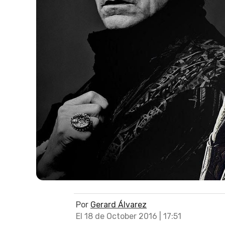
Por
Gerard Álvarez
El 18 de October 2016 | 17:51