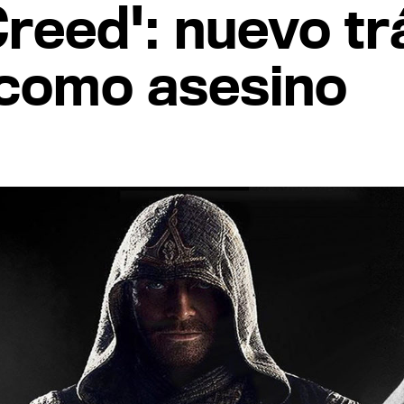
Creed': nuevo tr
como asesino