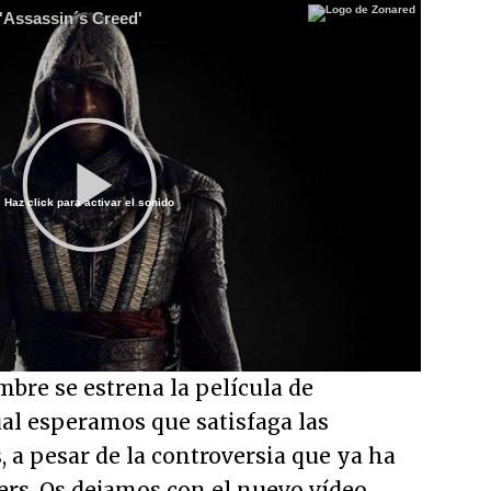
e 'Assassin´s Creed'
Haz click para activar el sonido
Play
Video
mbre se estrena la película de
cual esperamos que satisfaga las
, a pesar de la controversia que ya ha
ers. Os dejamos con el nuevo vídeo.