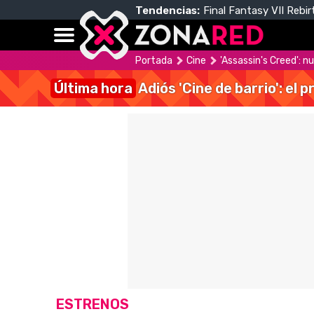
Tendencias:
Final Fantasy VII Rebir
Portada
Cine
'Assassin's Creed': 
Última hora
Adiós 'Cine de barrio': el
ESTRENOS