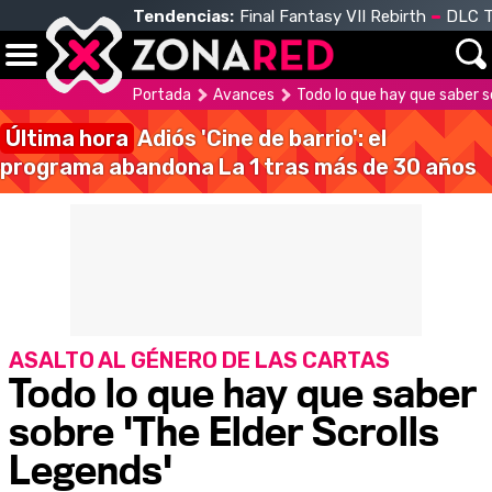
Tendencias:
Final Fantasy VII Rebirth
DLC T
Portada
Avances
Todo lo que hay que saber s
Última hora
Adiós 'Cine de barrio': el
programa abandona La 1 tras más de 30 años
ASALTO AL GÉNERO DE LAS CARTAS
Todo lo que hay que saber
sobre 'The Elder Scrolls
Legends'