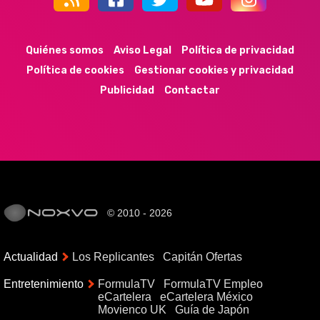
44k
9k
35k
352
Quiénes somos
Aviso Legal
Política de privacidad
Política de cookies
Gestionar cookies y privacidad
Publicidad
Contactar
© 2010 - 2026
Actualidad
Los Replicantes
Capitán Ofertas
Entretenimiento
FormulaTV
FormulaTV Empleo
eCartelera
eCartelera México
Movienco UK
Guía de Japón