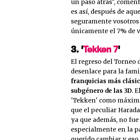
un paso atrás
", comen
es así, después de aqu
seguramente vosotros 
únicamente el 7% de v
3. '
Tekken 7
'
El regreso del Torneo 
desenlace para la fam
franquicias más clásic
subgénero de las 3D
. 
'Tekken' como máximo,
que el peculiar Harad
ya que además, no fue 
especialmente en la 
querido cambiar y eso,