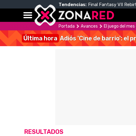
Tendencias:
Final Fantasy VII Rebir
Portada
Avances
El juego del mes
Última hora
Adiós 'Cine de barrio': el
RESULTADOS