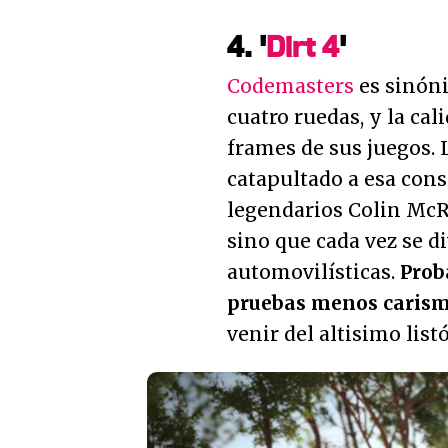
4. '
Dirt 4
'
Codemasters
es sinóni
cuatro ruedas, y la cal
frames de sus juegos. L
catapultado a esa cons
legendarios Colin McRae
sino que cada vez se d
automovilísticas.
Prob
pruebas menos carismá
venir del altisimo list