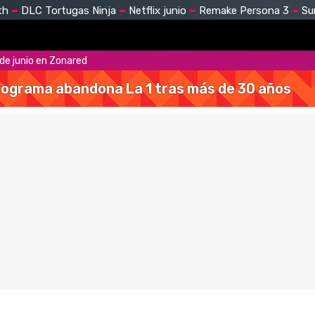
th
DLC Tortugas Ninja
Netflix junio
Remake Persona 3
Su
 de junio en Zonared
 programa abandona La 1 tras más de 30 años