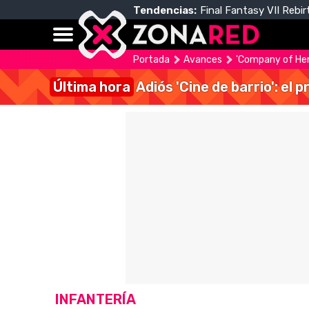
Tendencias:
Final Fantasy VII Rebir
Portada
Avances
'Company of Heroe
Última hora
Adiós 'Cine de barrio': el
INFANTERÍA