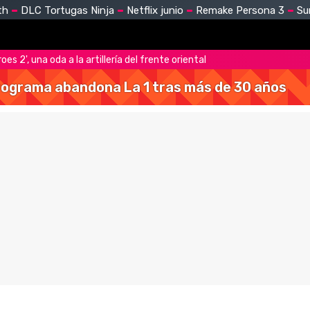
th
DLC Tortugas Ninja
Netflix junio
Remake Persona 3
Su
s 2', una oda a la artillería del frente oriental
 programa abandona La 1 tras más de 30 años