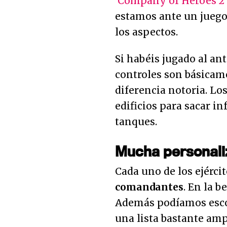
'
Company of Heroes 2
estamos ante un jueg
los aspectos.
Si habéis jugado al an
controles son básica
diferencia notoria. Los
edificios para sacar in
tanques.
Mucha personaliz
Cada uno de los ejérci
comandantes
. En la 
Además podíamos esco
una lista bastante amp