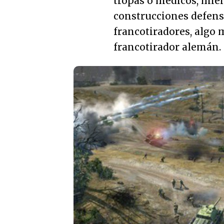
tropas o médicos, mien
construcciones defens
francotiradores, algo 
francotirador alemán.