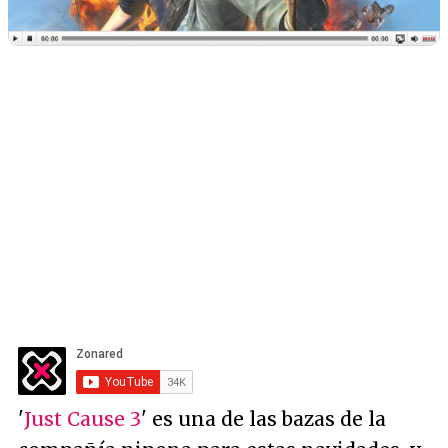
'
Just Cause 3
' es una de las bazas de la