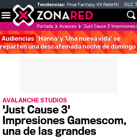
Tendencias:
Final Fantasy VII Rebirth
DLC T
Portada
Avances
'Just Cause 3' Impresiones
Audiencias
'Hanna' y 'Una nueva vida' se
reparten una descafeinada noche de domingo
AVALANCHE STUDIOS
'Just Cause 3'
Impresiones Gamescom,
una de las grandes