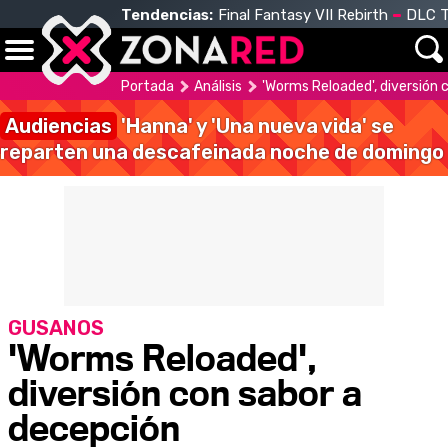
Tendencias:
Final Fantasy VII Rebirth
DLC T
Portada
Análisis
'Worms Reloaded', diversión 
Audiencias
'Hanna' y 'Una nueva vida' se
reparten una descafeinada noche de domingo
GUSANOS
'Worms Reloaded',
diversión con sabor a
decepción