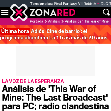
Tendencias:
Final Fantasy VII Rebirth
DLC T
Portada
Análisis
Análisis de 'This War of Mine
Última hora
Adiós 'Cine de barrio': el
programa abandona La 1 tras más de 30 años
LA VOZ DE LA ESPERANZA
Análisis de 'This War of
Mine: The Last Broadcast'
para PC; radio clandestina