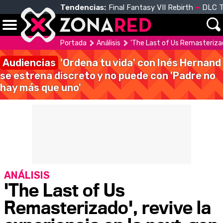
Tendencias:
Final Fantasy VII Rebirth
DLC T
Portada
Análisis
'The Last of Us Remasterizad
Audiencias
'Ordena tu vida' con Inés Hernand
se estrena discreto y no puede con 'Padre no
hay más que uno'
ANÁLISIS
'The Last of Us
Remasterizado', revive la