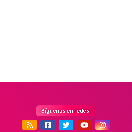
Síguenos en redes:
44k
9k
35k
352