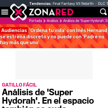
Tendencias:
Final Fantasy VII Rebirth
DLC T
Portada
Análisis
Análisis de 'Super Hydorah'. 
Audiencias
'Ordena tu vida' con Inés Hernand
se estrena discreto y no puede con 'Padre no
hay más que uno'
GATILLO FÁCIL
Análisis de 'Super
Hydorah'. En el espacio