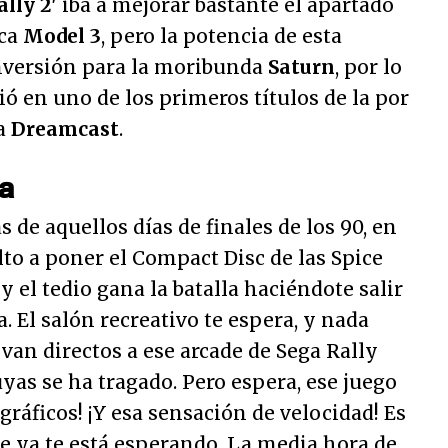
ally 2'
iba a mejorar bastante el apartado
aca
Model 3
, pero la potencia de esta
nversión para la moribunda
Saturn
, por lo
ió en uno de los primeros títulos de la por
da
Dreamcast
.
sa
 de aquellos días de finales de los 90, en
lto a poner el Compact Disc de las Spice
y el tedio gana la batalla haciéndote salir
. El salón recreativo te espera, y nada
 van directos a ese arcade de Sega Rally
as se ha tragado. Pero espera, ese juego
 gráficos! ¡Y esa sensación de velocidad! Es
e ya te está esperando. La media hora de