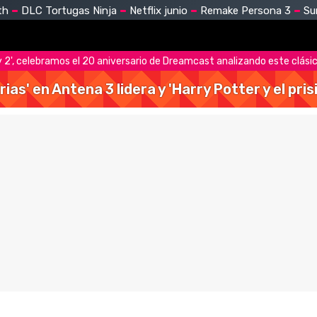
th
DLC Tortugas Ninja
Netflix junio
Remake Persona 3
Su
 2', celebramos el 20 aniversario de Dreamcast analizando este clá
rias' en Antena 3 lidera y 'Harry Potter y el pr