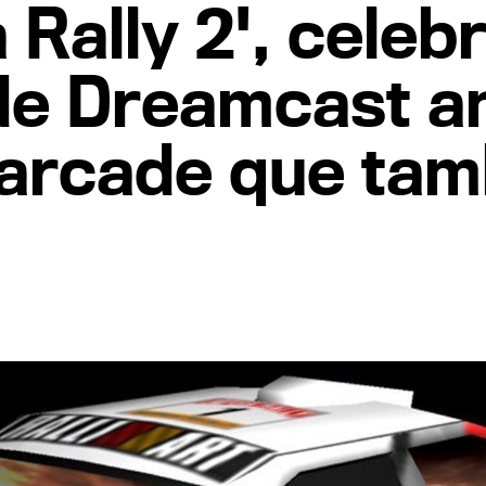
Rally 2', celeb
de Dreamcast a
 arcade que ta