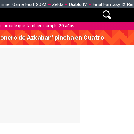
mmer Game Fest 2023
Zelda
Diablo IV
Final Fantasy IX R
sico arcade que también cumple 20 años
isionero de Azkaban' pincha en Cuatro