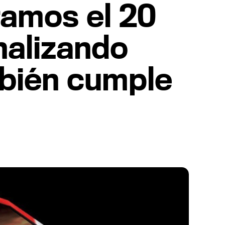
ramos el 20
nalizando
mbién cumple