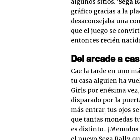
algunos sitios.
'Sega R
gráfico gracias a la pl
desaconsejaba una co
que el juego se convirt
entonces recién naci
Del arcade a ca
Cae la tarde en uno más
tu casa alguien ha vue
Girls por enésima vez, 
disparado por la puerta
más entrar, tus ojos se
que tantas monedas tuy
es distinto... ¡Menudos
el nuevo Sega Rally qu