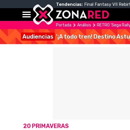
Tendencias:
Final Fantasy VII Rebir
Portada
Análisis
RETRO 'Sega Rally
Audiencias
'¡A todo tren! Destino Astu
20 PRIMAVERAS