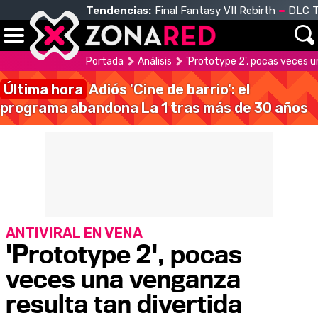
Tendencias:
Final Fantasy VII Rebirth
DLC T
Portada
Análisis
'Prototype 2', pocas veces u
Última hora
Adiós 'Cine de barrio': el
programa abandona La 1 tras más de 30 años
ANTIVIRAL EN VENA
'Prototype 2', pocas
veces una venganza
resulta tan divertida