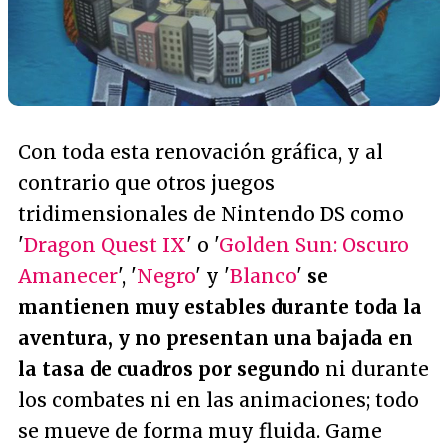
Con toda esta renovación gráfica, y al
contrario que otros juegos
tridimensionales de Nintendo DS como
'
Dragon Quest IX
' o '
Golden Sun: Oscuro
Amanecer
', '
Negro
' y '
Blanco
'
se
mantienen muy estables durante toda la
aventura, y no presentan una bajada en
la tasa de cuadros por segundo
ni durante
los combates ni en las animaciones; todo
se mueve de forma muy fluida. Game