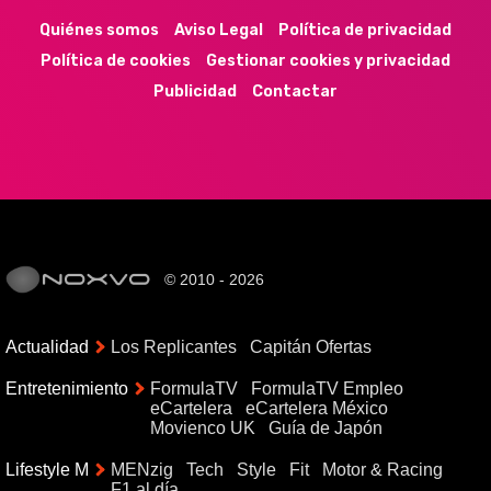
Quiénes somos
Aviso Legal
Política de privacidad
Política de cookies
Gestionar cookies y privacidad
Publicidad
Contactar
© 2010 - 2026
Actualidad
Los Replicantes
Capitán Ofertas
Entretenimiento
FormulaTV
FormulaTV Empleo
eCartelera
eCartelera México
Movienco UK
Guía de Japón
Lifestyle M
MENzig
Tech
Style
Fit
Motor & Racing
F1 al día