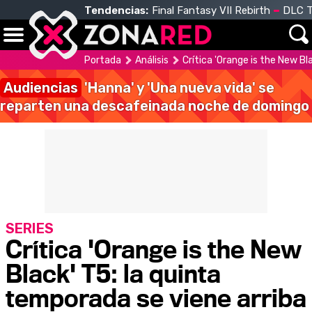
Tendencias:
Final Fantasy VII Rebirth
DLC T
Portada
Análisis
Crítica 'Orange is the New Bl
Audiencias
'Hanna' y 'Una nueva vida' se
reparten una descafeinada noche de domingo
SERIES
Crítica 'Orange is the New
Black' T5: la quinta
temporada se viene arriba