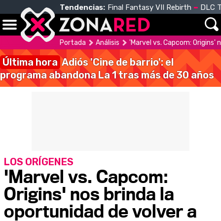
Tendencias:
Final Fantasy VII Rebirth
DLC T
Portada
Análisis
'Marvel vs. Capcom: Origins' 
Última hora
Adiós 'Cine de barrio': el
programa abandona La 1 tras más de 30 años
LOS ORÍGENES
'Marvel vs. Capcom:
Origins' nos brinda la
oportunidad de volver a