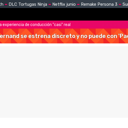
th
DLC Tortugas Ninja
Netflix junio
Remake Persona 3
Su
la experiencia de conducción "casi" real
Hernand se estrena discreto y no puede con 'Pa