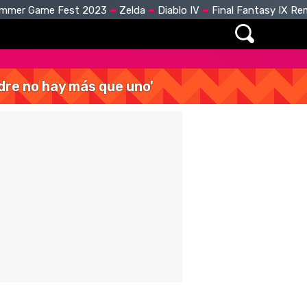
mmer Game Fest 2023
Zelda
Diablo IV
Final Fantasy IX R
dre no hay más que uno'