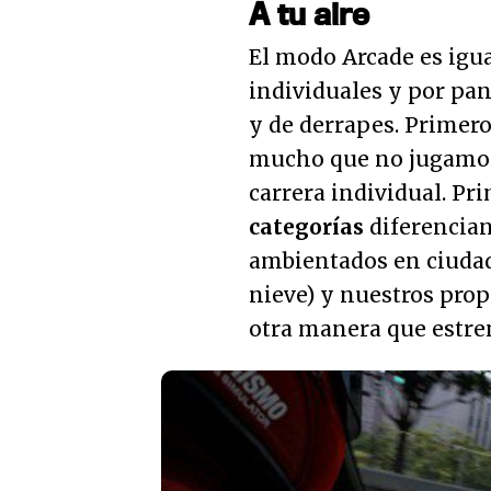
A tu aire
El modo Arcade es igu
individuales y por pan
y de derrapes. Primero
mucho que no jugamos 
carrera individual. Pr
categorías
diferenciand
ambientados en ciudade
nieve) y nuestros pro
otra manera que estre