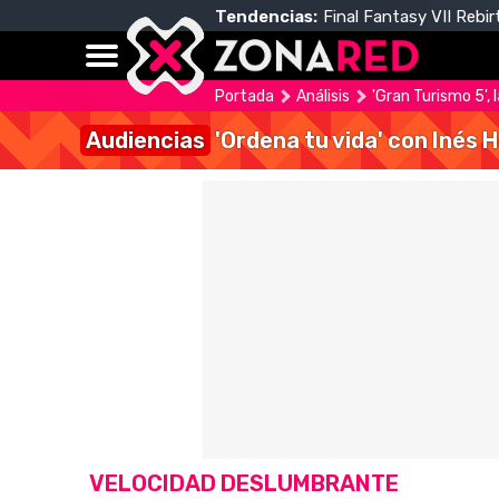
Tendencias:
Final Fantasy VII Rebir
Portada
Análisis
'Gran Turismo 5', 
Audiencias
'Ordena tu vida' con Inés 
VELOCIDAD DESLUMBRANTE