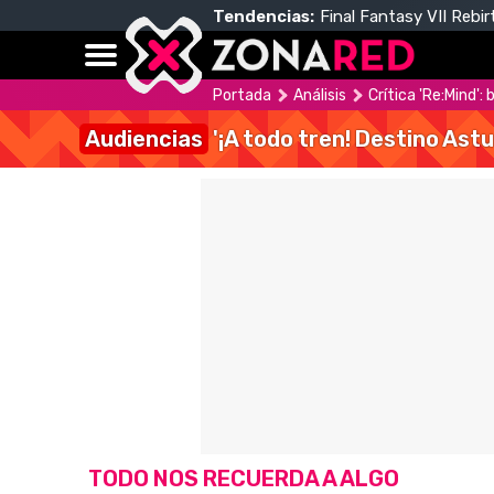
Tendencias:
Final Fantasy VII Rebir
Portada
Análisis
Crítica 'Re:Mind':
Audiencias
'¡A todo tren! Destino Astu
TODO NOS RECUERDA A ALGO