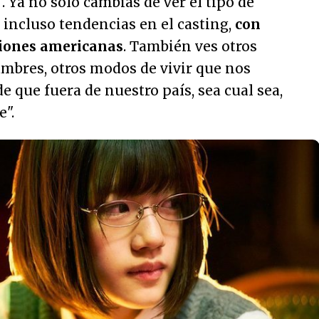
'. Ya no sólo cambias de ver el tipo de
o incluso tendencias en el casting,
con
ciones americanas
. También ves otros
umbres, otros modos de vivir que nos
 de que fuera de nuestro país, sea cual sea,
e".