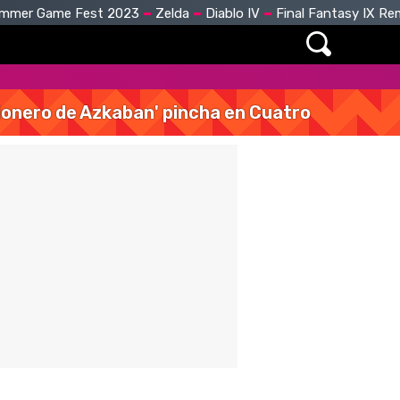
mmer Game Fest 2023
Zelda
Diablo IV
Final Fantasy IX R
isionero de Azkaban' pincha en Cuatro