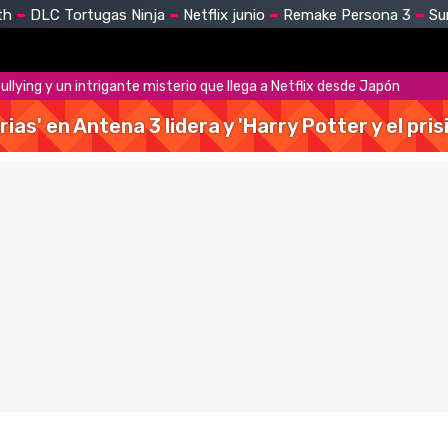
th
DLC Tortugas Ninja
Netflix junio
Remake Persona 3
Su
 bullying y un intrigante misterio que llega a Netflix desde Japón
rias' en Antena 3 lidera y 'Harry Potter y el pr