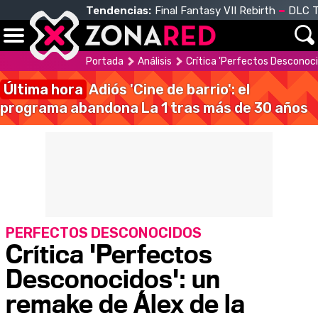
Tendencias:
Final Fantasy VII Rebirth
DLC T
Portada
Análisis
Crítica 'Perfectos Desconoci
Última hora
Adiós 'Cine de barrio': el
programa abandona La 1 tras más de 30 años
PERFECTOS DESCONOCIDOS
Crítica 'Perfectos
Desconocidos': un
remake de Álex de la