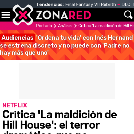
Tendencias:
Final Fantasy VII Rebirth
DLC T
Portada
Análisis
Crítica 'La maldición de Hill 
Audiencias
'Ordena tu vida' con Inés Hernand
se estrena discreto y no puede con 'Padre no
hay más que uno'
NETFLIX
Crítica 'La maldición de
Hill House': el terror