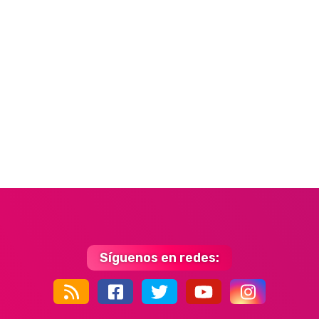
Síguenos en redes:
44k
9k
35k
352