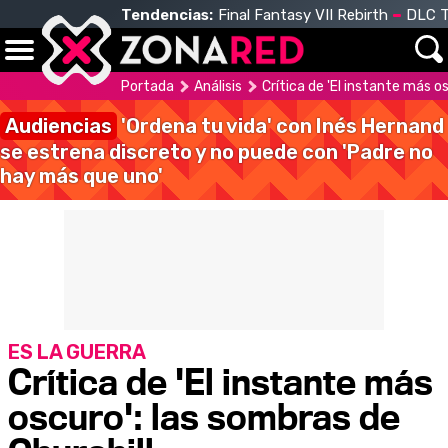
Tendencias:
Final Fantasy VII Rebirth
DLC T
Portada
Análisis
Crítica de 'El instante más o
Audiencias
'Ordena tu vida' con Inés Hernand
se estrena discreto y no puede con 'Padre no
hay más que uno'
ES LA GUERRA
Crítica de 'El instante más
oscuro': las sombras de