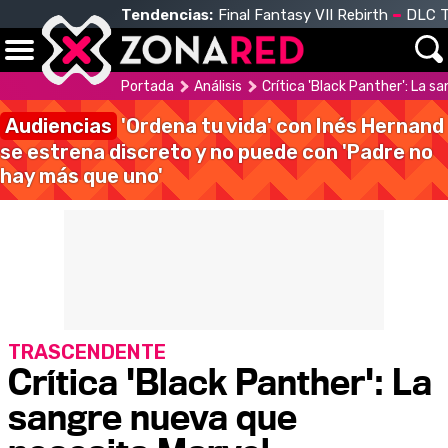
Tendencias:
Final Fantasy VII Rebirth
DLC T
Portada
Análisis
Crítica 'Black Panther': La 
Audiencias
'Ordena tu vida' con Inés Hernand
se estrena discreto y no puede con 'Padre no
hay más que uno'
TRASCENDENTE
Crítica 'Black Panther': La
sangre nueva que