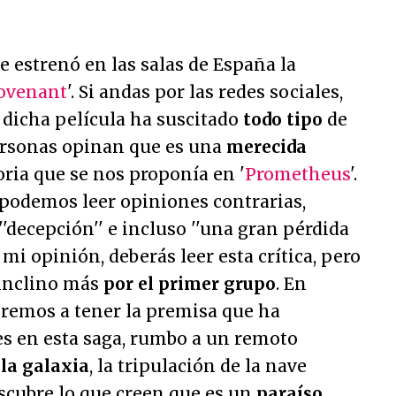
e estrenó en las salas de España la
Covenant
'. Si andas por las redes sociales,
dicha película ha suscitado
todo tipo
de
ersonas opinan que es una
merecida
oria que se nos proponía en '
Prometheus
'.
podemos leer opiniones contrarias,
'
decepción
'' e incluso ''
una gran pérdida
r mi opinión, deberás leer esta crítica, pero
 inclino más
por el primer grupo
. En
eremos a tener la premisa que ha
s en esta saga, rumbo a un remoto
 la galaxia
, la tripulación de la nave
scubre lo que creen que es un
paraíso