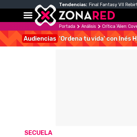
Tendencias:
Final Fantasy VII Rebir
Portada
Análisis
Crítica 'Alien: Cov
Audiencias
'Ordena tu vida' con Inés 
SECUELA