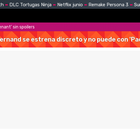
th
DLC Tortugas Ninja
Netflix junio
Remake Persona 3
Su
enant' sin spoilers
Hernand se estrena discreto y no puede con 'Pa