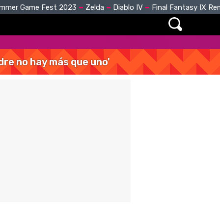
mmer Game Fest 2023
Zelda
Diablo IV
Final Fantasy IX R
dre no hay más que uno'