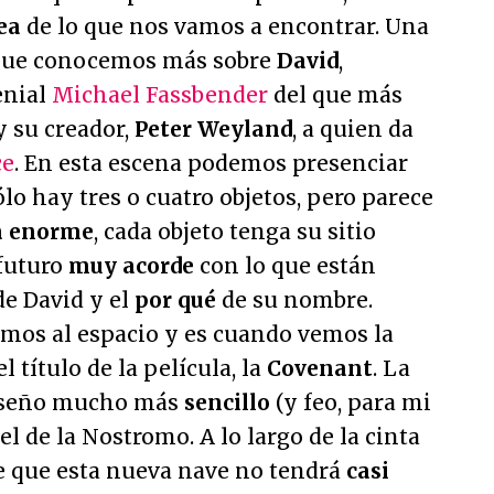
ea
de lo que nos vamos a encontrar. Una
 que conocemos más sobre
David
,
enial
Michael Fassbender
del que más
y su creador,
Peter Weyland
, a quien da
ce
. En esta escena podemos presenciar
lo hay tres o cuatro objetos, pero parece
a enorme
, cada objeto tenga su sitio
 futuro
muy acorde
con lo que están
de David y el
por qué
de su nombre.
mos al espacio y es cuando vemos la
 título de la película, la
Covenant
. La
diseño mucho más
sencillo
(y feo, para mi
l de la Nostromo. A lo largo de la cinta
 que esta nueva nave no tendrá
casi