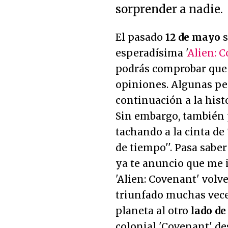
sorprender a nadie.
El pasado
12 de mayo
s
esperadísima '
Alien: 
podrás comprobar que 
opiniones. Algunas p
continuación a la hist
Sin embargo, también 
tachando a la cinta de '
de tiempo
''. Pasa sabe
ya te anuncio que me
'Alien: Covenant' volv
triunfado muchas vece
planeta al otro
lado de
colonial 'Covenant' de