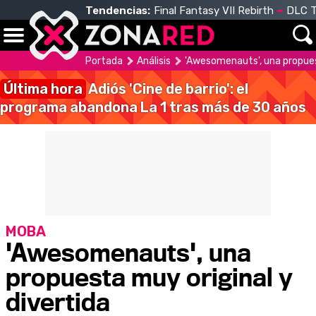
Tendencias:
Final Fantasy VII Rebirth
DLC T
Portada
Análisis
'Awesomenauts', una propues
Última hora
Adiós 'Cine de barrio': el
programa abandona La 1 tras más de 30 años
MOBA
'Awesomenauts', una
propuesta muy original y
divertida