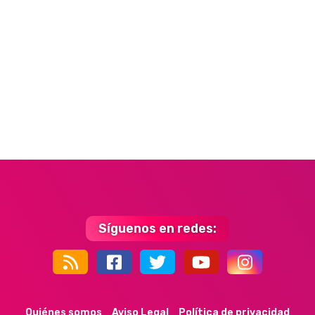
Síguenos en redes:
44k
9k
35k
352
Quiénes somos
Aviso Legal
Política de privacidad