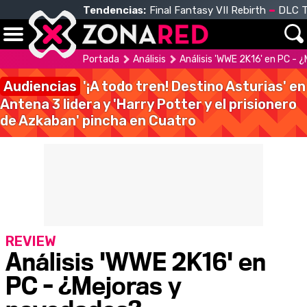
Tendencias:
Final Fantasy VII Rebirth
DLC T
Portada
Análisis
Análisis 'WWE 2K16' en PC - 
Audiencias
'¡A todo tren! Destino Asturias' en
Antena 3 lidera y 'Harry Potter y el prisionero
de Azkaban' pincha en Cuatro
REVIEW
Análisis 'WWE 2K16' en
PC - ¿Mejoras y