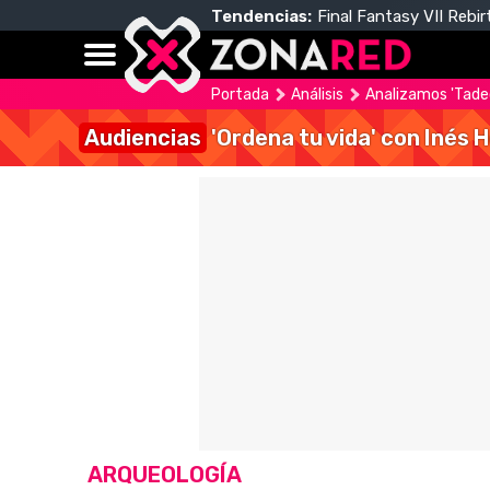
Tendencias:
Final Fantasy VII Rebir
Portada
Análisis
Analizamos 'Tadeo
Audiencias
'Ordena tu vida' con Inés 
ARQUEOLOGÍA