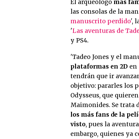
El arqueólogo
más fam
las consolas de la man
manuscrito perdido
',
'
Las aventuras de Tad
y PS4.
'Tadeo Jones y el manu
plataformas en 2D
en 
tendrán que ir avanza
objetivo: pararles los
Odysseus, que quieren
Maimonides. Se trata 
los más fans de la pe
visto
, pues la aventur
embargo, quienes ya c