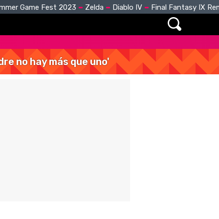
mmer Game Fest 2023
Zelda
Diablo IV
Final Fantasy IX R
dre no hay más que uno'