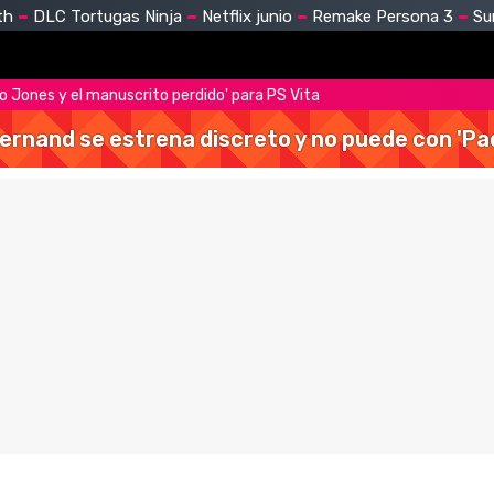
th
DLC Tortugas Ninja
Netflix junio
Remake Persona 3
Su
 Jones y el manuscrito perdido' para PS Vita
Hernand se estrena discreto y no puede con 'Pa