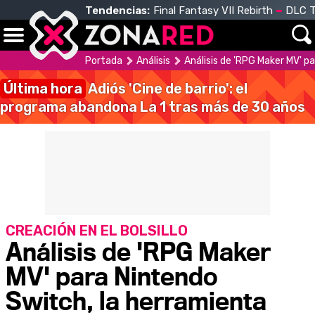
Tendencias:
Final Fantasy VII Rebirth
DLC T
Portada
Análisis
Análisis de 'RPG Maker MV' p
Última hora
Adiós 'Cine de barrio': el
programa abandona La 1 tras más de 30 años
CREACIÓN EN EL BOLSILLO
Análisis de 'RPG Maker
MV' para Nintendo
Switch, la herramienta