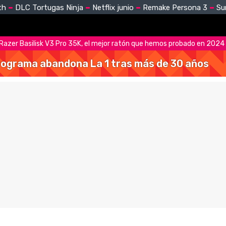
th
DLC Tortugas Ninja
Netflix junio
Remake Persona 3
Su
n Razer Basilisk V3 Pro 35K, el mejor ratón que hemos probado en 2024
 programa abandona La 1 tras más de 30 años