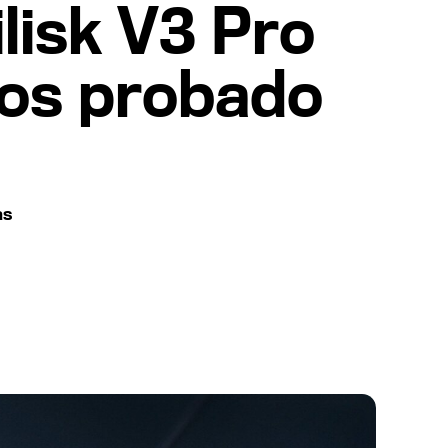
ilisk V3 Pro
mos probado
as