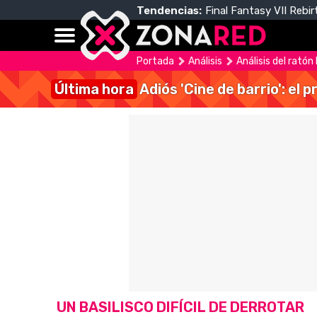
Tendencias:
Final Fantasy VII Rebir
Portada
Análisis
Análisis del rató
Última hora
Adiós 'Cine de barrio': el
UN BASILISCO DIFÍCIL DE DERROTAR