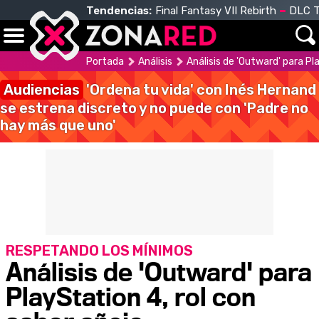
Tendencias:
Final Fantasy VII Rebirth
DLC T
Portada
Análisis
Análisis de 'Outward' para Pl
Audiencias
'Ordena tu vida' con Inés Hernand
se estrena discreto y no puede con 'Padre no
hay más que uno'
RESPETANDO LOS MÍNIMOS
Análisis de 'Outward' para
PlayStation 4, rol con