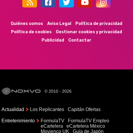
44k
9k
35k
352
Quiénes somos
Aviso Legal
Política de privacidad
Política de cookies
Gestionar cookies y privacidad
Publicidad
Contactar
© 2010 - 2026
Actualidad
Los Replicantes
Capitán Ofertas
Entretenimiento
FormulaTV
FormulaTV Empleo
eCartelera
eCartelera México
Movienco UK
Guía de Japón