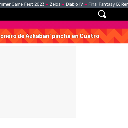
mmer Game Fest 2023
Zelda
Diablo IV
Final Fantasy IX R
isionero de Azkaban' pincha en Cuatro