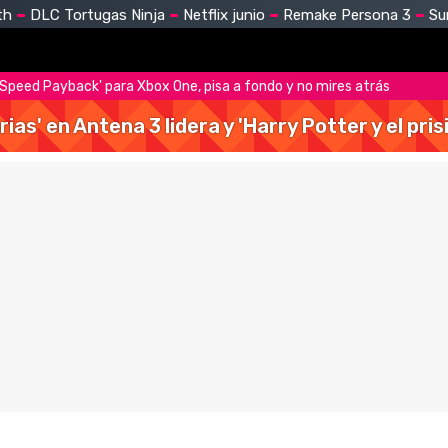
th
DLC Tortugas Ninja
Netflix junio
Remake Persona 3
Su
r Speed Payback' para Xbox One, pisa a fondo y no mires atrás
rias' en Antena 3 lidera y 'Harry Potter y el pr