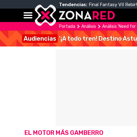
Tendencias:
Final Fantasy VII Rebir
Portada
Análisis
Análisis 'Need fo
Audiencias
'¡A todo tren! Destino Astu
EL MOTOR MÁS GAMBERRO