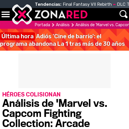
Tendencias:
Final Fantasy VII Rebirth
DLC T
Portada
Análisis
Análisis de 'Marvel vs. Capco
Última hora
Adiós 'Cine de barrio': el
programa abandona La 1 tras más de 30 años
HÉROES COLISIONAN
Análisis de 'Marvel vs.
Capcom Fighting
Collection: Arcade