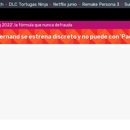
th
DLC Tortugas Ninja
Netflix junio
Remake Persona 3
Su
ing 2022', la fórmula que nunca defrauda
Hernand se estrena discreto y no puede con 'Pa