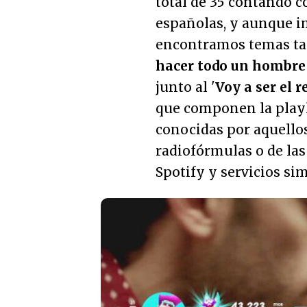
total de 35 contando c
españolas, y aunque i
encontramos temas ta
hacer todo un hombre 
junto al '
Voy a ser el r
que componen la playl
conocidas por aquellos
radiofórmulas o de las
Spotify y servicios sim