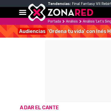
Tendencias:
Final Fantasy VII Rebir
Portada
Análisis
Análisis 'Let's S
Audiencias
'Ordena tu vida' con Inés 
A DAR EL CANTE