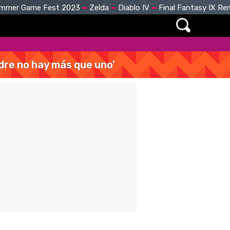
mmer Game Fest 2023
Zelda
Diablo IV
Final Fantasy IX R
dre no hay más que uno'