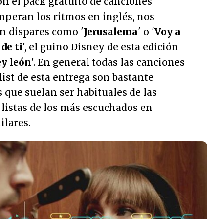
on el pack gratuito de canciones
mperan los ritmos en inglés, nos
n dispares como '
Jerusalema
' o '
Voy a
de ti
', el guiño Disney de esta edición
ey león
'. En general todas las canciones
ist de esta entrega son bastante
 que suelan ser habituales de las
 listas de los más escuchados en
ilares.