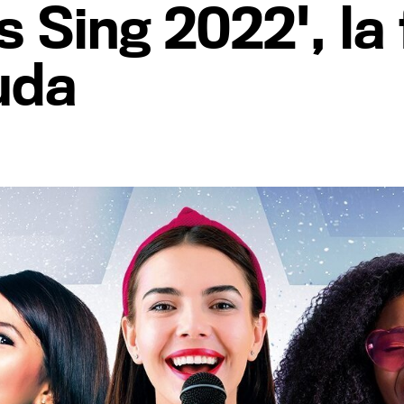
's Sing 2022', l
uda