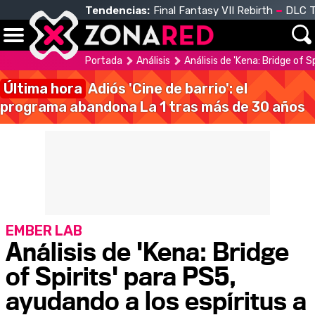
Tendencias:
Final Fantasy VII Rebirth
DLC T
Portada
Análisis
Análisis de 'Kena: Bridge of S
Última hora
Adiós 'Cine de barrio': el
programa abandona La 1 tras más de 30 años
EMBER LAB
Análisis de 'Kena: Bridge
of Spirits' para PS5,
ayudando a los espíritus a