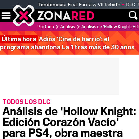
Tendencias:
Final Fantasy VII Rebirth
DLC T
Portada
Análisis
Análisis de 'Hollow Knight: E
Última hora
Adiós 'Cine de barrio': el
programa abandona La 1 tras más de 30 años
TODOS LOS DLC
Análisis de 'Hollow Knight:
Edición Corazón Vacío'
para PS4, obra maestra