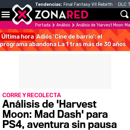
Tendencias:
Final Fantasy VII Rebirth
DLC T
Portada
Análisis
Análisis de 'Harvest Moon: M
Última hora
Adiós 'Cine de barrio': el
programa abandona La 1 tras más de 30 años
CORRE Y RECOLECTA
Análisis de 'Harvest
Moon: Mad Dash' para
PS4, aventura sin pausa