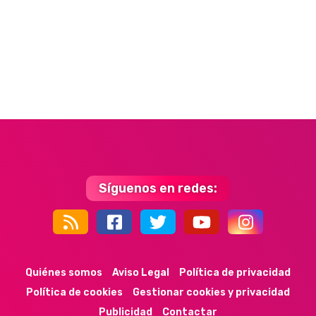
Síguenos en redes:
44k
9k
35k
352
Quiénes somos
Aviso Legal
Política de privacidad
Política de cookies
Gestionar cookies y privacidad
Publicidad
Contactar