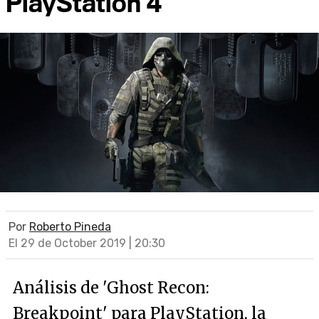
PlayStation 4
Por
Roberto Pineda
El 29 de October 2019 | 20:30
Análisis de 'Ghost Recon:
Breakpoint' para PlayStation, la