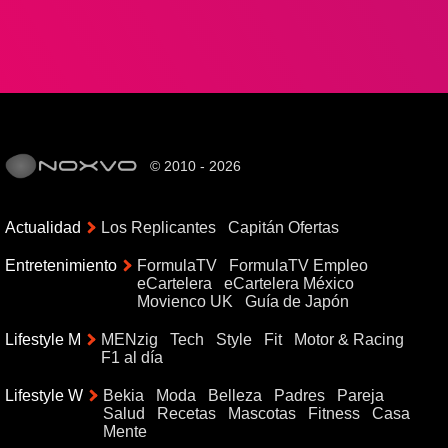
© 2010 - 2026
Actualidad
Los Replicantes
Capitán Ofertas
Entretenimiento
FormulaTV
FormulaTV Empleo
eCartelera
eCartelera México
Movienco UK
Guía de Japón
Lifestyle M
MENzig
Tech
Style
Fit
Motor & Racing
F1 al día
Lifestyle W
Bekia
Moda
Belleza
Padres
Pareja
Salud
Recetas
Mascotas
Fitness
Casa
Mente