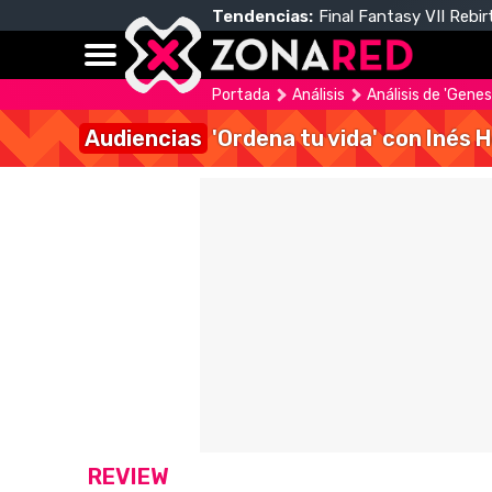
Tendencias:
Final Fantasy VII Rebir
Portada
Análisis
Análisis de 'Gene
Audiencias
'Ordena tu vida' con Inés 
REVIEW