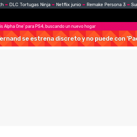
th
DLC Tortugas Ninja
Netflix junio
Remake Persona 3
Su
sis Alpha One' para PS4, buscando un nuevo hogar
Hernand se estrena discreto y no puede con 'Pa