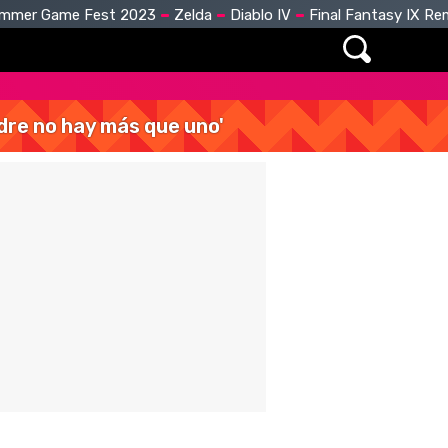
mmer Game Fest 2023
Zelda
Diablo IV
Final Fantasy IX R
dre no hay más que uno'