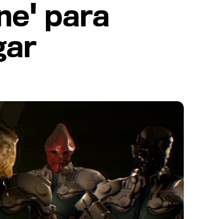
ne' para
gar