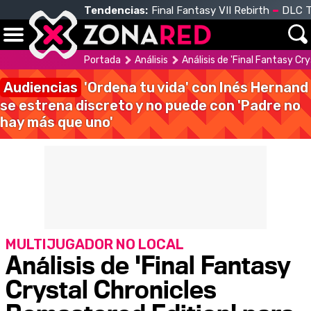
Tendencias:
Final Fantasy VII Rebirth
DLC T
Portada
Análisis
Análisis de 'Final Fantasy Cr
Audiencias
'Ordena tu vida' con Inés Hernand
se estrena discreto y no puede con 'Padre no
hay más que uno'
MULTIJUGADOR NO LOCAL
Análisis de 'Final Fantasy
Crystal Chronicles