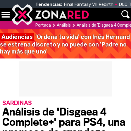
Tendencias:
Final Fantasy VII Rebirth
DLC T
Portada
Análisis
Análisis de 'Disgaea 4 Compl
Audiencias
'Ordena tu vida' con Inés Hernand
se estrena discreto y no puede con 'Padre no
hay más que uno'
SARDINAS
Análisis de 'Disgaea 4
Complete+' para PS4, una