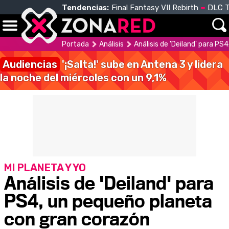
Tendencias:
Final Fantasy VII Rebirth
DLC T
Portada
Análisis
Análisis de 'Deiland' para P
Audiencias
'¡Salta!' sube en Antena 3 y lidera
la noche del miércoles con un 9,1%
MI PLANETA Y YO
Análisis de 'Deiland' para
PS4, un pequeño planeta
con gran corazón