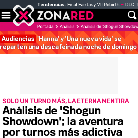
Tendencias:
Final Fantasy VII Rebirth
DLC T
Portada
Análisis
Análisis de 'Shogun Showdow
Audiencias
'Hanna' y 'Una nueva vida' se
reparten una descafeinada noche de domingo
SOLO UN TURNO MÁS, LA ETERNA MENTIRA
Análisis de 'Shogun
Showdown'; la aventura
por turnos más adictiva