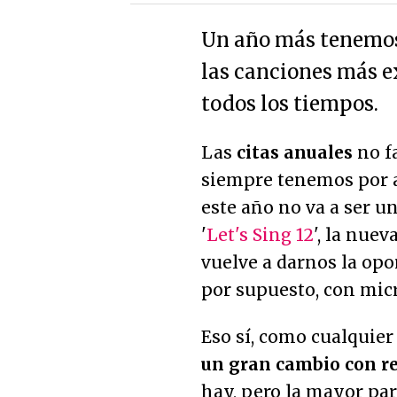
Un año más tenemos 
las canciones más ex
todos los tiempos.
Las
citas anuales
no f
siempre tenemos por aq
este año no va a ser u
'
Let's Sing 12
', la nue
vuelve a darnos la opo
por supuesto, con micr
Eso sí, como cualquier
un gran cambio con re
hay, pero la mayor part