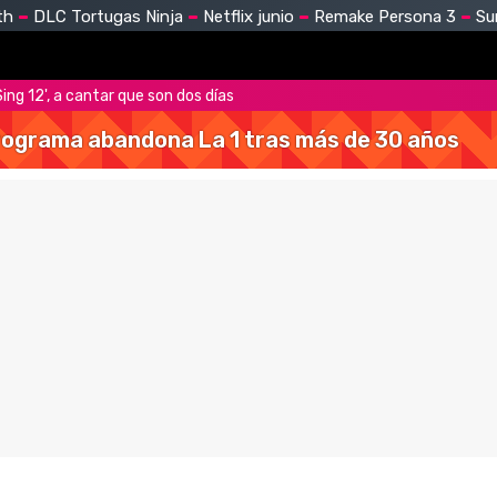
th
DLC Tortugas Ninja
Netflix junio
Remake Persona 3
Su
 Sing 12', a cantar que son dos días
 programa abandona La 1 tras más de 30 años