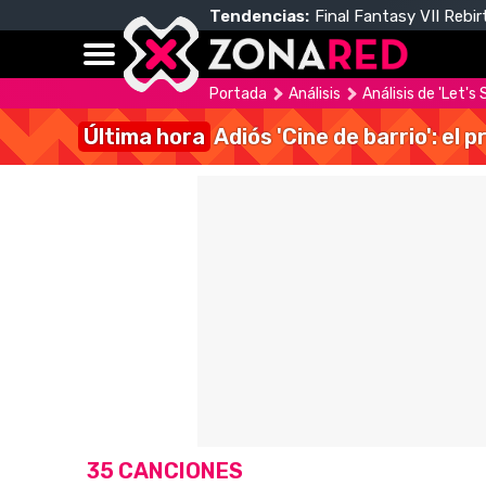
Tendencias:
Final Fantasy VII Rebir
Portada
Análisis
Análisis de 'Let's
Última hora
Adiós 'Cine de barrio': el
35 CANCIONES