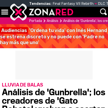
Tendencias:
Final Fantasy VII Rebirth
DLC T
Portada
Análisis
Análisis de 'Gunbrella'; los 
Audiencias
'Ordena tu vida' con Inés Hernand
se estrena discreto y no puede con 'Padre no
hay más que uno'
LLUVIA DE BALAS
Análisis de 'Gunbrella'; los
creadores de 'Gato